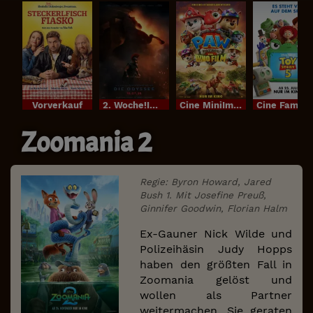
Vorverkauf
2. Woche!Im Bundesstart
Cine MiniIm Bundesstart
Cine FamilyI
Zoomania 2
Regie: Byron Howard, Jared
Bush 1. Mit Josefine Preuß,
Ginnifer Goodwin, Florian Halm
Ex-Gauner Nick Wilde und
Polizeihäsin Judy Hopps
haben den größten Fall in
Zoomania gelöst und
wollen als Partner
weitermachen. Sie geraten