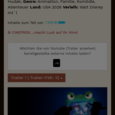
Hudak;
Genre:
Animation, Familie, Komödie,
Abenteuer
Land:
USA 2026
Verleih:
Walt Disney
Int´l
Inhalte zum Teil von
© CINEPROG ...macht Lust auf Ihr Kino!
Möchten Sie von
Youtube (Trailer ansehen)
bereitgestellte externe Inhalte laden?
Ja
Trailer 1 | Trailer-FSK: 12