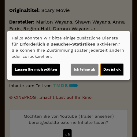
Originaltitel:
Scary Movie
Darsteller:
Marlon Wayans, Shawn Wayans, Anna
Faris, Regina Hall, Damon Wayans Jr.
Hallo! Könnten wir bitte einige zusätzliche Dienste
Regie:
Michael Tiddes
Drehbuch:
Shawn Wayans,
für
Erforderlich & Besucher-Statistiken
aktivieren?
Marlon Wayans, Keenen Ivory Wayans, Rick
Sie können Ihre Zustimmung später jederzeit ändern
Alvarez, Craig Wayans
Kamera:
Terry Stacey;
oder zurückziehen.
Musik:
Haim Mazar
Schnitt:
Jonathan Schwartz;
Genre:
Komödie, Horror
Land:
USA 2026
Verleih:
Lassen Sie mich wählen
Ich lehne ab
Das ist ok
Sony/Paramount
Inhalte zum Teil von
© CINEPROG ...macht Lust auf Ihr Kino!
Möchten Sie von
Youtube (Trailer ansehen)
bereitgestellte externe Inhalte laden?
Ja