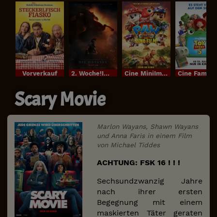
Vorverkauf
2. Woche!Im Bundesstart
Cine MiniIm Bundesstart
Cine FamilyI
Scary Movie
Marlon Wayans, Shawn Wayans
und Anna Faris in einem Film
von Michael Tiddes
ACHTUNG: FSK 16 ! ! !
Sechsundzwanzig Jahre
nach ihrer ersten
Begegnung mit einem
maskierten Täter geraten