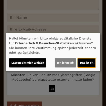
Hallo! Könnten wir bitte einige zusätzliche Dienste
für
Erforderlich & Besucher-Statistiken
aktivieren?
Sie können Ihre Zustimmung später jederzeit ändern
oder zurückziehen.
Ich bin über 16 Jahre alt und erkläre mich mit
dem
Datenschutz
einverstanden.
Lassen Sie mich wählen
Ich lehne ab
Das ist ok
Möchten Sie von
Schutz vor Cyberangriffen (Google
ReCaptcha)
bereitgestellte externe Inhalte laden?
Ja
Anfrage senden