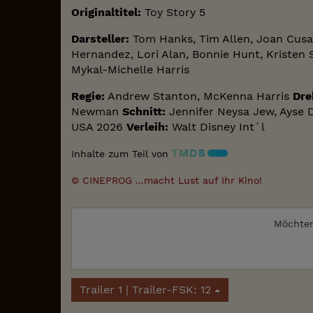
Originaltitel:
Toy Story 5
Darsteller:
Tom Hanks, Tim Allen, Joan Cusac
Hernandez, Lori Alan, Bonnie Hunt, Kristen 
Mykal-Michelle Harris
Regie:
Andrew Stanton, McKenna Harris
Dre
Newman
Schnitt:
Jennifer Neysa Jew, Ayse
USA 2026
Verleih:
Walt Disney Int´l
Inhalte zum Teil von
© CINEPROG ...macht Lust auf Ihr Kino!
Möchten
Trailer 1 | Trailer-FSK: 12