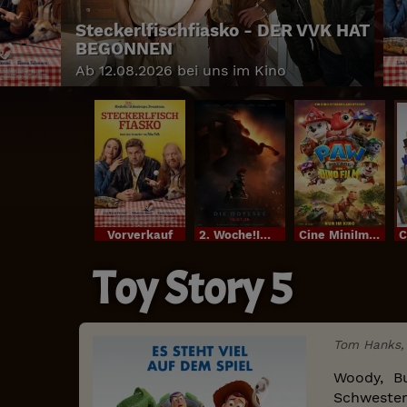
Steckerlfischfiasko - DER VVK HAT
BEGONNEN
Ab 12.08.2026 bei uns im Kino
Vorverkauf
2. Woche!Im Bundesstart
Cine MiniIm Bundesstart
Toy Story 5
Tom Hanks, 
Woody, Bu
Schwester