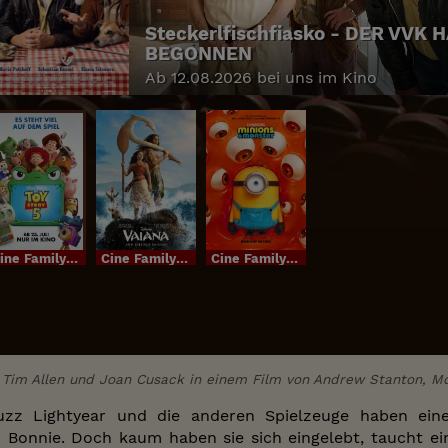
Steckerlfischfiasko - DER VVK 
BEGONNEN
Ab 12.08.2026 bei uns im Kino
Cine FamilyIm Bundesstart
Cine FamilyIm Bundesstart
Cine FamilyIm Bundesstart
Tim Allen und Joan Cusack in einem Film von Andrew Stanton, M
zz Lightyear und die anderen Spielzeuge haben eine
 Bonnie. Doch kaum haben sie sich eingelebt, taucht ein 