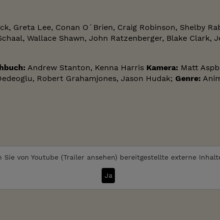
k, Greta Lee, Conan O´Brien, Craig Robinson, Shelby Raba
Schaal, Wallace Shawn, John Ratzenberger, Blake Clark, J
hbuch:
Andrew Stanton, Kenna Harris
Kamera:
Matt Aspb
 Dedeoglu, Robert Grahamjones, Jason Hudak;
Genre:
Anim
 Sie von
Youtube (Trailer ansehen)
bereitgestellte externe Inhal
Ja