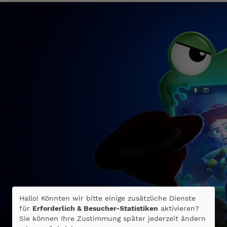
Hallo! Könnten wir bitte einige zusätzliche Dienste
für
Erforderlich & Besucher-Statistiken
aktivieren?
Sie können Ihre Zustimmung später jederzeit ändern