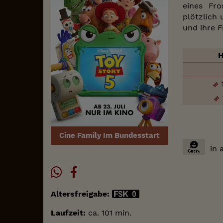
eines Fro
plötzlich
und ihre 
H
Cine Family Im Bundesstart
in 
Altersfreigabe:
Laufzeit:
ca. 101 min.