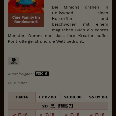
Die Minions drehen in
Hollywood einen
Cine Family Im
Horrorfilm und
Bundesstart
beschwören mit einem
magischen Buch ein echtes
Monster. Dumm nur, dass ihre Kreatur außer
Kontrolle gerät und die Welt bedroht.
Altersfreigabe:
89 Minuten
Heute
Fr 07.08.
Sa 08.08.
So 09.08.
M
2D
17:45
17:45
17:45
17:45