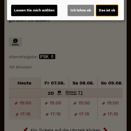
Bonnie. Doch ein neues
Tablet in Froschform droht,
Lassen Sie mich wählen
Ich lehne ab
Das ist ok
alle analogen Spielzeuge in Vergessenheit
geraten zu lassen.
Altersfreigabe:
101 Minuten
Heute
Fr 07.08.
Sa 08.08.
So 09.08.
2D
15:00
15:00
15:00
15:00
17:15
17:15
17:15
17:15
Für Tickets auf die Uhrzeit klicken.