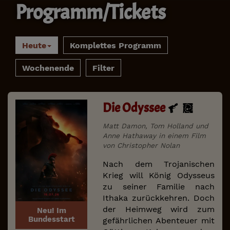
Programm/Tickets
Heute
Komplettes Programm
Wochenende
Filter
Die Odyssee
Matt Damon, Tom Holland und
Anne Hathaway in einem Film
von Christopher Nolan
Nach dem Trojanischen
Krieg will König Odysseus
zu seiner Familie nach
Ithaka zurückkehren. Doch
der Heimweg wird zum
Neu! Im
Bundesstart
gefährlichen Abenteuer mit