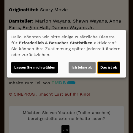
Originaltitel:
Scary Movie
Darsteller:
Marlon Wayans, Shawn Wayans, Anna
Faris, Regina Hall, Damon Wayans Jr.
Hallo! Könnten wir bitte einige zusätzliche Dienste
Regie:
Michael Tiddes
Drehbuch:
Shawn Wayans,
für
Erforderlich & Besucher-Statistiken
aktivieren?
Marlon Wayans, Keenen Ivory Wayans, Rick
Sie können Ihre Zustimmung später jederzeit ändern
Alvarez, Craig Wayans
Kamera:
Terry Stacey;
oder zurückziehen.
Musik:
Haim Mazar
Schnitt:
Jonathan Schwartz;
Genre:
Komödie, Horror
Land:
USA 2026
Verleih:
Lassen Sie mich wählen
Ich lehne ab
Das ist ok
Sony/Paramount
Inhalte zum Teil von
© CINEPROG ...macht Lust auf Ihr Kino!
Möchten Sie von
Youtube (Trailer ansehen)
bereitgestellte externe Inhalte laden?
Ja