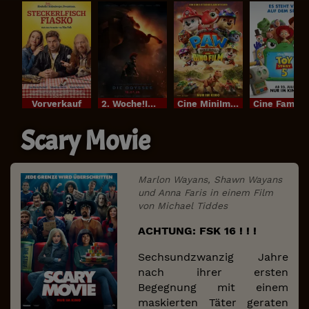
Vorverkauf
2. Woche!Im Bundesstart
Cine MiniIm Bundesstart
Cine FamilyI
Scary Movie
Marlon Wayans, Shawn Wayans
und Anna Faris in einem Film
von Michael Tiddes
ACHTUNG: FSK 16 ! ! !
Sechsundzwanzig Jahre
nach ihrer ersten
Begegnung mit einem
maskierten Täter geraten