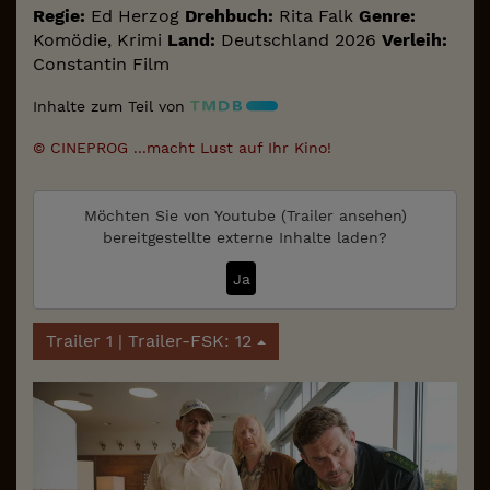
Regie:
Ed Herzog
Drehbuch:
Rita Falk
Genre:
Komödie, Krimi
Land:
Deutschland 2026
Verleih:
Constantin Film
Inhalte zum Teil von
© CINEPROG ...macht Lust auf Ihr Kino!
Möchten Sie von
Youtube (Trailer ansehen)
bereitgestellte externe Inhalte laden?
Ja
Trailer 1 | Trailer-FSK: 12