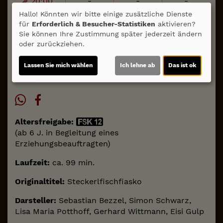
20:00
-
-
-
Hallo! Könnten wir bitte einige zusätzliche Dienste
20:15
-
-
-
für
Erforderlich & Besucher-Statistiken
aktivieren?
Sie können Ihre Zustimmung später jederzeit ändern
oder zurückziehen.
Für Tickets auf die Uhrzeit klicken.
Lassen Sie mich wählen
Ich lehne ab
Das ist ok
in ausgewählten Vorstellungen
Altersfreigabe:
(ab 6 J. in Begleitung eines
Erziehungsbeauftragten)
Laufzeit:
ca. 99 min.
Originaltitel:
Steckerlfischfiasko
Darsteller:
Sebastian Bezzel, Simon Schwarz,
Lisa Maria Potthoff, Gerhard Wittmann, Eisi Gulp