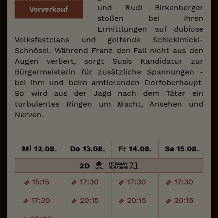
und Rudi Birkenberger
Vorverkauf
stoßen bei ihren
Ermittlungen auf dubiose
Volksfestclans und golfende Schickimicki-
Schnösel. Während Franz den Fall nicht aus den
Augen verliert, sorgt Susis Kandidatur zur
Bürgermeisterin für zusätzliche Spannungen -
bei ihm und beim amtierenden Dorfoberhaupt.
So wird aus der Jagd nach dem Täter ein
turbulentes Ringen um Macht, Ansehen und
Nerven.
Mi 12.08.
Do 13.08.
Fr 14.08.
Sa 15.08.
S
2D
15:15
17:30
17:30
17:30
17:30
20:15
20:15
20:15