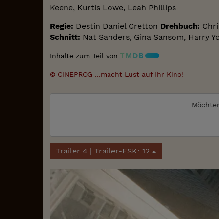
Keene, Kurtis Lowe, Leah Phillips
Regie:
Destin Daniel Cretton
Drehbuch:
Chri
Schnitt:
Nat Sanders, Gina Sansom, Harry Y
Inhalte zum Teil von
© CINEPROG ...macht Lust auf Ihr Kino!
Möchten
Trailer 4 | Trailer-FSK: 12