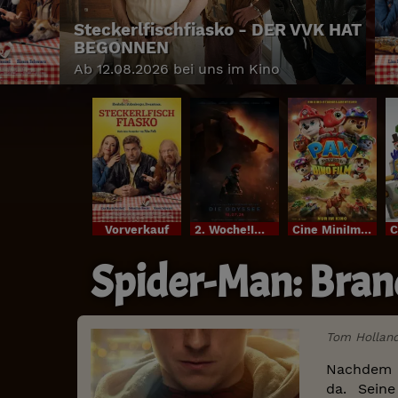
Steckerlfischfiasko - DER VVK HAT
BEGONNEN
Ab 12.08.2026 bei uns im Kino
Vorverkauf
2. Woche!Im Bundesstart
Cine MiniIm Bundesstart
Spider-Man: Bra
Tom Holland
Nachdem Pe
da. Sein