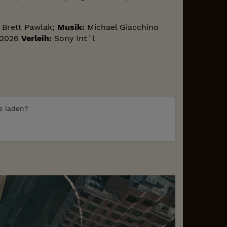
Brett Pawlak;
Musik:
Michael Giacchino
2026
Verleih:
Sony Int´l
te laden?