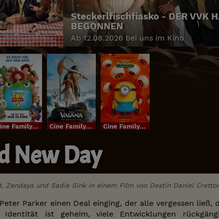
Steckerlfischfiasko - DER VVK 
BEGONNEN
Ab 12.08.2026 bei uns im Kino
Cine FamilyIm Bundesstart
Cine FamilyIm Bundesstart
Cine FamilyIm Bundesstart
nd New Day
, Zendaya und Sadie Sink in einem Film von Destin Daniel Cretto
ter Parker einen Deal einging, der alle vergessen ließ, d
e Identität ist geheim, viele Entwicklungen rückgä