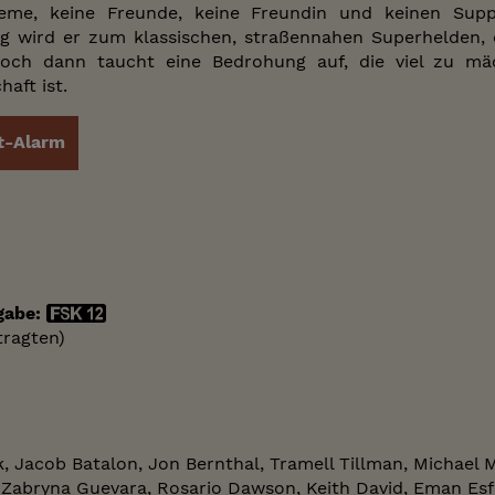
leme, keine Freunde, keine Freundin und keinen Sup
g wird er zum klassischen, straßennahen Superhelden, 
och dann taucht eine Bedrohung auf, die viel zu mäc
aft ist.
t-Alarm
gabe:
tragten)
, Jacob Batalon, Jon Bernthal, Tramell Tillman, Michael 
 Zabryna Guevara, Rosario Dawson, Keith David, Eman Esfan