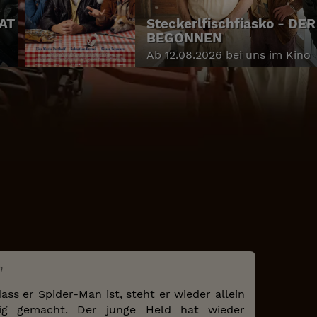
HAT
Steckerlfischfiasko - DE
BEGONNEN
Ab 12.08.2026 bei uns im Kino
n
ass er Spider-Man ist, steht er wieder allein
ngig gemacht. Der junge Held hat wieder