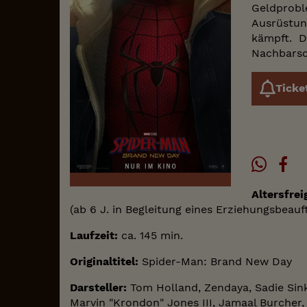
Geldprob
Ausrüstun
kämpft. D
Nachbarsch
Ticke
Altersfrei
(ab 6 J. in Begleitung eines Erziehungsbeauf
Laufzeit:
ca. 145 min.
Originaltitel:
Spider-Man: Brand New Day
Darsteller:
Tom Holland, Zendaya, Sadie Sink
Marvin "Krondon" Jones III, Jamaal Burcher,