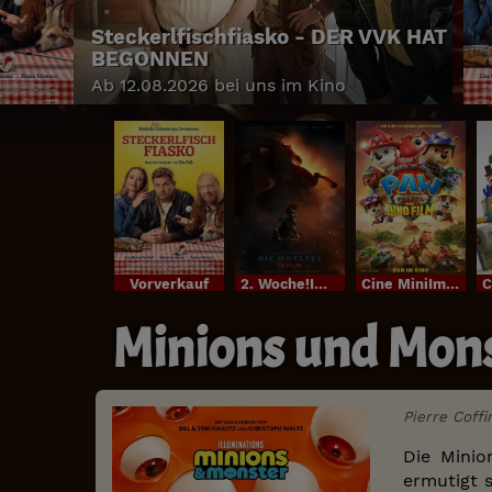
Steckerlfischfiasko - DER VVK HAT
BEGONNEN
Ab 12.08.2026 bei uns im Kino
Vorverkauf
2. Woche!Im Bundesstart
Cine MiniIm Bundesstart
Minions und Mon
Pierre Coffi
Die Minio
ermutigt 