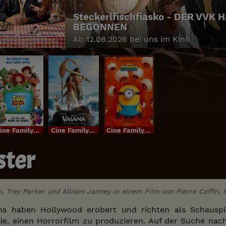
Steckerlfischfiasko - DER VVK 
BEGONNEN
Ab 12.08.2026 bei uns im Kino
Cine FamilyIm Bundesstart
Cine FamilyIm Bundesstart
Cine FamilyIm Bundesstart
ster
n, Trey Parker und Allison Janney in einem Film von Pierre Coffin, 
ns haben Hollywood erobert und richten als Schausp
sie, einen Horrorfilm zu produzieren. Auf der Suche n