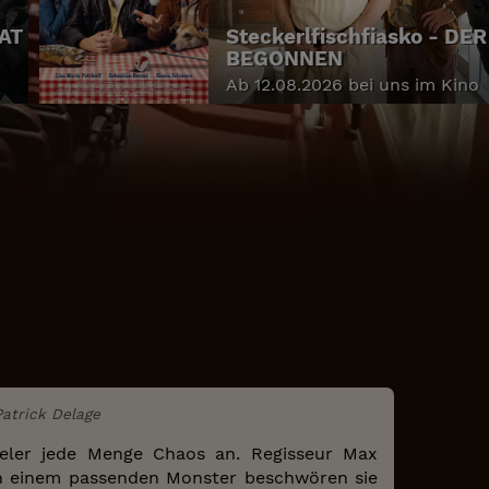
HAT
Steckerlfischfiasko - DE
BEGONNEN
Ab 12.08.2026 bei uns im Kino
Patrick Delage
ieler jede Menge Chaos an. Regisseur Max
ach einem passenden Monster beschwören sie