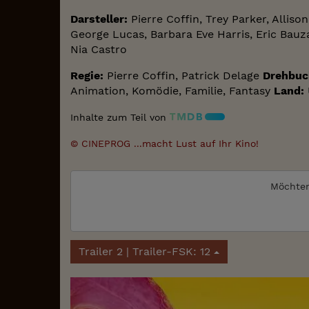
Darsteller:
Pierre Coffin, Trey Parker, Allis
George Lucas, Barbara Eve Harris, Eric Bauza
Nia Castro
Regie:
Pierre Coffin, Patrick Delage
Drehbuc
Animation, Komödie, Familie, Fantasy
Land:
Inhalte zum Teil von
© CINEPROG ...macht Lust auf Ihr Kino!
Möchten
Trailer 2 | Trailer-FSK: 12