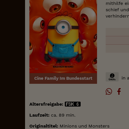
mithilfe e
schief un
verhindern
in 
Cine Family Im Bundesstart
Altersfreigabe:
Laufzeit:
ca. 89 min.
Originaltitel:
Minions und Monsters